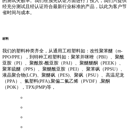
的测试失败率。我们在预先认证方面进行了投入，我们只提供
经充分测试且经认证符合最新行业标准的产品，以此为客户节
省时间与成本。
阿里云企业邮箱
普威（Polywel)
朗能复材
友情链接
材料
我们的塑料种类齐全，从通用工程塑料如：改性聚苯醚（m-
PPO/PPE），到特种工程塑料如：聚苯并咪唑（PBI）、聚酰
亚胺（PI）、聚酰胺-酰亚胺（PAI）、聚醚醚酮（PEEK）、
聚苯硫醚（PPS）、聚醚酰亚胺（PEI）、聚苯砜（PPSU）、
液晶聚合物(LCP)、聚醚砜（PES)、聚砜（PSU）、高温尼龙
（PPA）、氟塑料(PFA),聚偏二氟乙烯（PVDF）,聚酮
（POK），TPX(PMP)等，