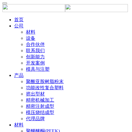
首页
公司
材料
设备
合作伙伴
联系我们
创新能力
开发案例
模具与注塑
产品
聚酰亚胺树脂粉末
功能改性复合塑料
挤出型材
精密机械加工
精密注射成型
模压烧结成型
代理品牌
材料
聚醚醚酮(PEEK)