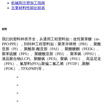
机械和注塑加工指南
主要材料性能比较表
阿里云企业邮箱
普威（Polywel)
朗能复材
友情链接
材料
我们的塑料种类齐全，从通用工程塑料如：改性聚苯醚（m-
PPO/PPE），到特种工程塑料如：聚苯并咪唑（PBI）、聚酰
亚胺（PI）、聚酰胺-酰亚胺（PAI）、聚醚醚酮（PEEK）、
聚苯硫醚（PPS）、聚醚酰亚胺（PEI）、聚苯砜（PPSU）、
液晶聚合物(LCP)、聚醚砜（PES)、聚砜（PSU）、高温尼龙
（PPA）、氟塑料(PFA),聚偏二氟乙烯（PVDF）,聚酮
（POK），TPX(PMP)等，