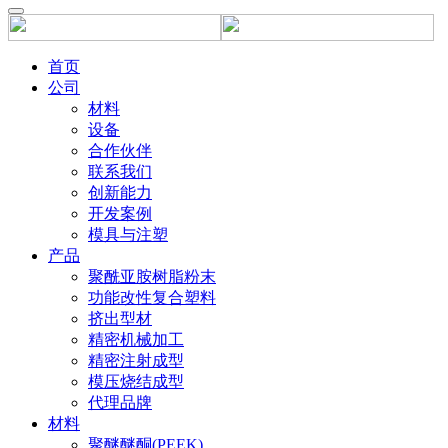
首页
公司
材料
设备
合作伙伴
联系我们
创新能力
开发案例
模具与注塑
产品
聚酰亚胺树脂粉末
功能改性复合塑料
挤出型材
精密机械加工
精密注射成型
模压烧结成型
代理品牌
材料
聚醚醚酮(PEEK)