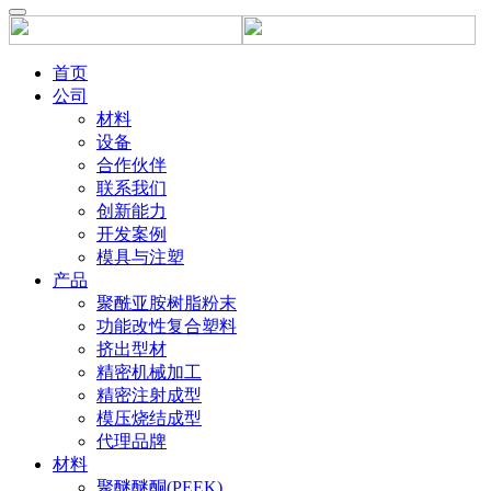
首页
公司
材料
设备
合作伙伴
联系我们
创新能力
开发案例
模具与注塑
产品
聚酰亚胺树脂粉末
功能改性复合塑料
挤出型材
精密机械加工
精密注射成型
模压烧结成型
代理品牌
材料
聚醚醚酮(PEEK)