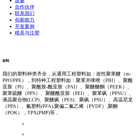
设备
合作伙伴
联系我们
创新能力
开发案例
模具与注塑
阿里云企业邮箱
普威（Polywel)
朗能复材
友情链接
材料
我们的塑料种类齐全，从通用工程塑料如：改性聚苯醚（m-
PPO/PPE），到特种工程塑料如：聚苯并咪唑（PBI）、聚酰
亚胺（PI）、聚酰胺-酰亚胺（PAI）、聚醚醚酮（PEEK）、
聚苯硫醚（PPS）、聚醚酰亚胺（PEI）、聚苯砜（PPSU）、
液晶聚合物(LCP)、聚醚砜（PES)、聚砜（PSU）、高温尼龙
（PPA）、氟塑料(PFA),聚偏二氟乙烯（PVDF）,聚酮
（POK），TPX(PMP)等，