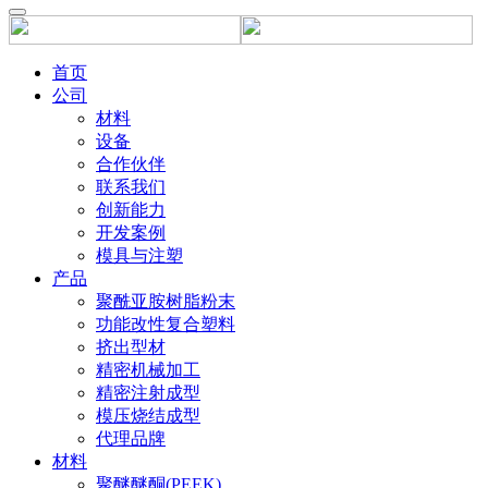
首页
公司
材料
设备
合作伙伴
联系我们
创新能力
开发案例
模具与注塑
产品
聚酰亚胺树脂粉末
功能改性复合塑料
挤出型材
精密机械加工
精密注射成型
模压烧结成型
代理品牌
材料
聚醚醚酮(PEEK)