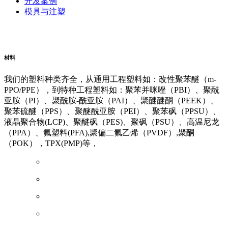
开发案例
模具与注塑
阿里云企业邮箱
普威（Polywel)
朗能复材
友情链接
材料
我们的塑料种类齐全，从通用工程塑料如：改性聚苯醚（m-
PPO/PPE），到特种工程塑料如：聚苯并咪唑（PBI）、聚酰
亚胺（PI）、聚酰胺-酰亚胺（PAI）、聚醚醚酮（PEEK）、
聚苯硫醚（PPS）、聚醚酰亚胺（PEI）、聚苯砜（PPSU）、
液晶聚合物(LCP)、聚醚砜（PES)、聚砜（PSU）、高温尼龙
（PPA）、氟塑料(PFA),聚偏二氟乙烯（PVDF）,聚酮
（POK），TPX(PMP)等，