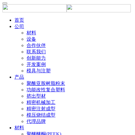
首页
公司
材料
设备
合作伙伴
联系我们
创新能力
开发案例
模具与注塑
产品
聚酰亚胺树脂粉末
功能改性复合塑料
挤出型材
精密机械加工
精密注射成型
模压烧结成型
代理品牌
材料
聚醚醚酮(PEEK)