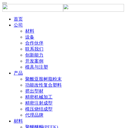
首页
公司
材料
设备
合作伙伴
联系我们
创新能力
开发案例
模具与注塑
产品
聚酰亚胺树脂粉末
功能改性复合塑料
挤出型材
精密机械加工
精密注射成型
模压烧结成型
代理品牌
材料
聚醚醚酮(PEEK)