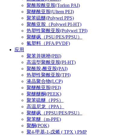
聚酰胺酰亚胺(Torlon PAI)
聚醚酰亚胺(Ultem PEI)
聚苯硫醚(Polywel PPS)
聚酰亚胺（Polywel PI-HT)
热塑性聚酰亚胺(Polywel TPI)
聚醚砜（PSU/PES/PPSU）
氟塑料（PFA/PVDF)
应用
聚苯并咪唑(PBI)
高温型聚酰亚胺(PI-HT)
聚酰胺-酰亚胺(PAI)
热塑性聚酰亚胺(TPI)
液晶聚合物(LCP)
聚醚酰亚胺(PEI)
聚醚醚酮(PEEK)
聚苯硫醚（PPS）
高温尼龙（PPA）
聚醚砜（PPSU/PES/PSU）
聚苯醚（m-PPE)
聚酮(POK)
聚4-甲基-1-戊烯 ( TPX ) PMP