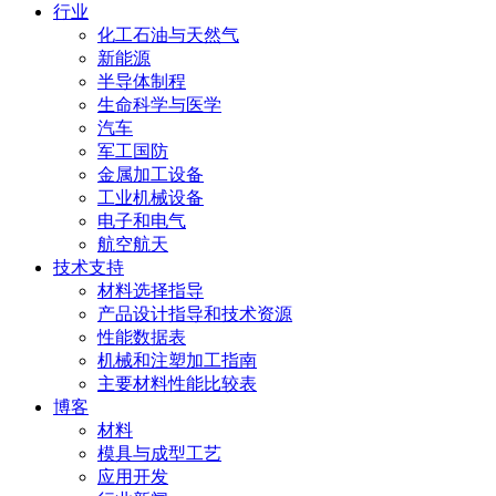
行业
化工石油与天然气
新能源
半导体制程
生命科学与医学
汽车
军工国防
金属加工设备
工业机械设备
电子和电气
航空航天
技术支持
材料选择指导
产品设计指导和技术资源
性能数据表
机械和注塑加工指南
主要材料性能比较表
博客
材料
模具与成型工艺
应用开发