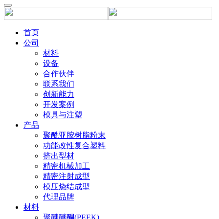
首页
公司
材料
设备
合作伙伴
联系我们
创新能力
开发案例
模具与注塑
产品
聚酰亚胺树脂粉末
功能改性复合塑料
挤出型材
精密机械加工
精密注射成型
模压烧结成型
代理品牌
材料
聚醚醚酮(PEEK)