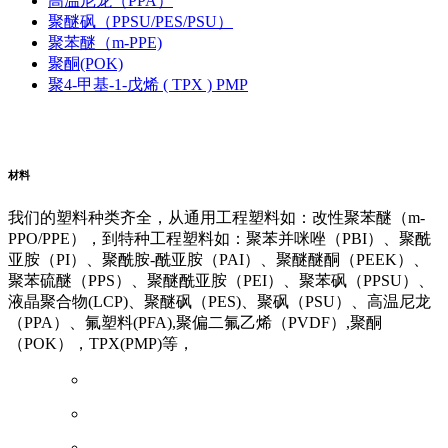
高温尼龙（PPA）
聚醚砜（PPSU/PES/PSU）
聚苯醚（m-PPE)
聚酮(POK)
聚4-甲基-1-戊烯 ( TPX ) PMP
阿里云企业邮箱
普威（Polywel)
朗能复材
友情链接
材料
我们的塑料种类齐全，从通用工程塑料如：改性聚苯醚（m-
PPO/PPE），到特种工程塑料如：聚苯并咪唑（PBI）、聚酰
亚胺（PI）、聚酰胺-酰亚胺（PAI）、聚醚醚酮（PEEK）、
聚苯硫醚（PPS）、聚醚酰亚胺（PEI）、聚苯砜（PPSU）、
液晶聚合物(LCP)、聚醚砜（PES)、聚砜（PSU）、高温尼龙
（PPA）、氟塑料(PFA),聚偏二氟乙烯（PVDF）,聚酮
（POK），TPX(PMP)等，