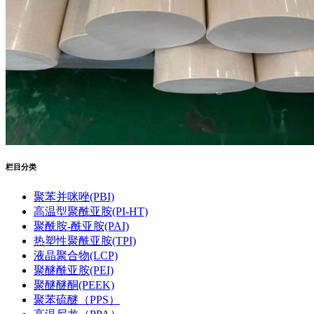
栏目分类
聚苯并咪唑(PBI)
高温型聚酰亚胺(PI-HT)
聚酰胺-酰亚胺(PAI)
热塑性聚酰亚胺(TPI)
液晶聚合物(LCP)
聚醚酰亚胺(PEI)
聚醚醚酮(PEEK)
聚苯硫醚（PPS）