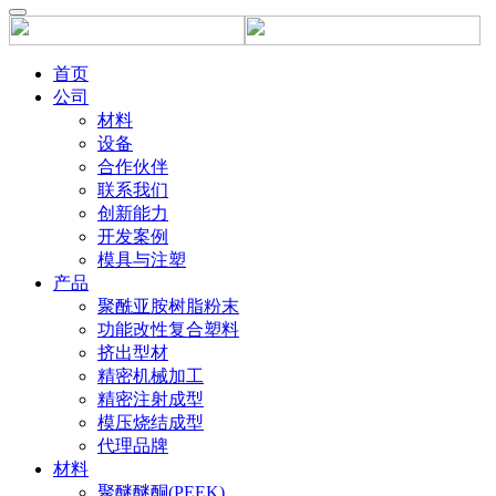
首页
公司
材料
设备
合作伙伴
联系我们
创新能力
开发案例
模具与注塑
产品
聚酰亚胺树脂粉末
功能改性复合塑料
挤出型材
精密机械加工
精密注射成型
模压烧结成型
代理品牌
材料
聚醚醚酮(PEEK)