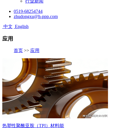
行业新闻
0519-68254744
zhudongxu@h-ppp.com
中文
English
应用
首页
>>
应用
热塑性聚酰亚胺（TPI）材料能