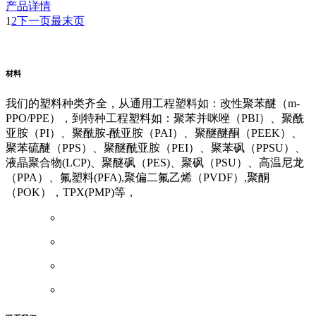
产品详情
1
2
下一页
最末页
阿里云企业邮箱
普威（Polywel)
朗能复材
友情链接
材料
我们的塑料种类齐全，从通用工程塑料如：改性聚苯醚（m-
PPO/PPE），到特种工程塑料如：聚苯并咪唑（PBI）、聚酰
亚胺（PI）、聚酰胺-酰亚胺（PAI）、聚醚醚酮（PEEK）、
聚苯硫醚（PPS）、聚醚酰亚胺（PEI）、聚苯砜（PPSU）、
液晶聚合物(LCP)、聚醚砜（PES)、聚砜（PSU）、高温尼龙
（PPA）、氟塑料(PFA),聚偏二氟乙烯（PVDF）,聚酮
（POK），TPX(PMP)等，