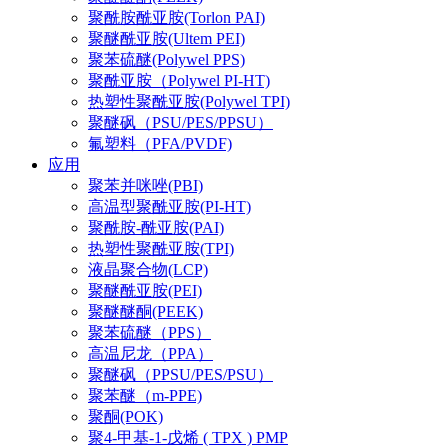
聚酰胺酰亚胺(Torlon PAI)
聚醚酰亚胺(Ultem PEI)
聚苯硫醚(Polywel PPS)
聚酰亚胺（Polywel PI-HT)
热塑性聚酰亚胺(Polywel TPI)
聚醚砜（PSU/PES/PPSU）
氟塑料（PFA/PVDF)
应用
聚苯并咪唑(PBI)
高温型聚酰亚胺(PI-HT)
聚酰胺-酰亚胺(PAI)
热塑性聚酰亚胺(TPI)
液晶聚合物(LCP)
聚醚酰亚胺(PEI)
聚醚醚酮(PEEK)
聚苯硫醚（PPS）
高温尼龙（PPA）
聚醚砜（PPSU/PES/PSU）
聚苯醚（m-PPE)
聚酮(POK)
聚4-甲基-1-戊烯 ( TPX ) PMP