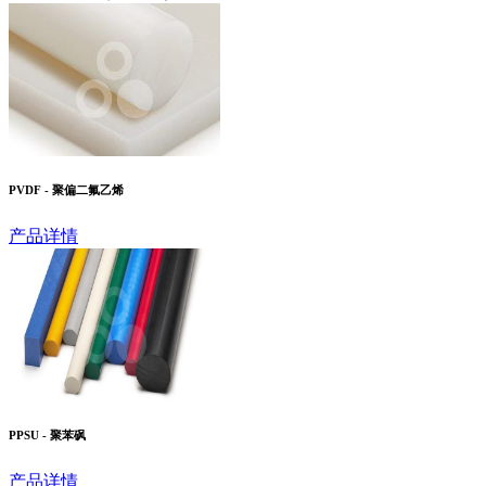
PVDF - 聚偏二氟乙烯
产品详情
PPSU - 聚苯砜
产品详情