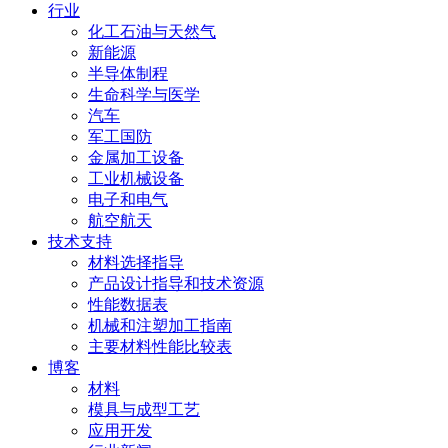
行业
化工石油与天然气
新能源
半导体制程
生命科学与医学
汽车
军工国防
金属加工设备
工业机械设备
电子和电气
航空航天
技术支持
材料选择指导
产品设计指导和技术资源
性能数据表
机械和注塑加工指南
主要材料性能比较表
博客
材料
模具与成型工艺
应用开发