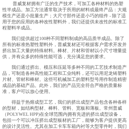
普威复材拥有广泛的生产技术，可加工各种材料的热塑
性半成品。加工方法通常取决于所用的材料或最终产品：大规
模生产还是小批量生产；大尺寸部件还是小巧的组件 - 除了适
用于您的应用的各种改性塑料外，我们还提供未改性的标准工
程塑料半成品。
我们提供超过100种不同塑料制成的高品质半成品。除了
所有的标准热塑性塑料外，普威复材还可根据客户需求开发并
挤出加工大量的特殊材料。棒材、片材和管材以小尺寸增量提
供，并有众多的特殊性能可选，充分满足您的要求。
我们通过挤出、模压和压延等多种不同的工艺技术制造产
品，可制造各种高性能工程和工业纯料，还可以用尼龙铸塑料
片材、管材和棒材。这些可机械加工的塑料型号用作制造精密
成品的基础产品。此外，我们的产品完全符合严格的质量标
准，客户可以放心使用。
得益于热熔成型工艺，我们的挤出成型产品包含各种各样
的型材，如结构型材、棒料、管料、宽板和薄板。常州普威
（POLYWEL HPP)在全球范围内拥有先进的挤出成型设备，
包括一个可以冲压挤出成型板材的工厂，能够为客户提供更高
的设计灵活性。尤其在加工卡车车箱内衬等大型零件时，我们