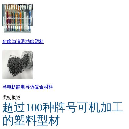
耐磨与润滑功能塑料
导电抗静电导热复合材料
类别概述
超过100种牌号可机加工
的塑料型材