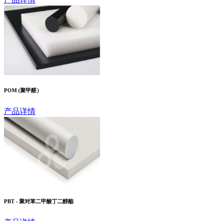
POM (聚甲醛）
产品详情
PBT - 聚对苯二甲酸丁二醇酯