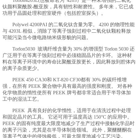
Torlon4203L(也被命名为 4203）是一种未增强的二氧化
钛颜料聚酰胺-酰亚胺，具有韧性和耐磨性。 多年来，它已成
功用于晶圆处理和腔室硬件（包括腔室探头）。
Polywel 4200PAI 的二氧化钛含量为零。 4200 的物理性能
与 4203L 相似，消除了等离子蚀刻过程中二氧化钛颗粒释放
可能污染当今微电路纳米级形貌的问题。
Torlon5030 玻璃纤维含量为 30% 的增强型 Torlon 5030 还
广泛用于在等离子蚀刻过程中必须稳固晶片的卡环。 这种材
料在等离子环境中的寿命比聚酰亚胺更长，因此释放到腔体内
的离子杂质更少。
PEEK 450 CA30和 KT-820 CF30都有 30% 的碳纤维增
强，在所有 PEEK 聚合物中具有最高的强度和刚度。 对各种
化学物质的惰性使所有 PEEK 牌号都非常适合用于半导体加
工中的湿法工艺。
PEEK 具有良好的化学惰性，适用于在清洗过程中处理
和固定晶片的工具。 它还可用于温度高达 150°C 的应用中。
PEEK 的固有纯度最大限度地减少了生产过程中接触化学品时
的离子污染，尤其是在半导体制造领域。 此外，聚醚醚酮在
等离子气体中的侵蚀极低，可最大限度地减少工艺污染。