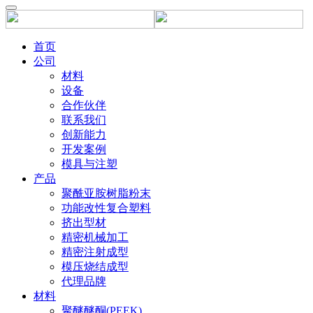
首页
公司
材料
设备
合作伙伴
联系我们
创新能力
开发案例
模具与注塑
产品
聚酰亚胺树脂粉末
功能改性复合塑料
挤出型材
精密机械加工
精密注射成型
模压烧结成型
代理品牌
材料
聚醚醚酮(PEEK)