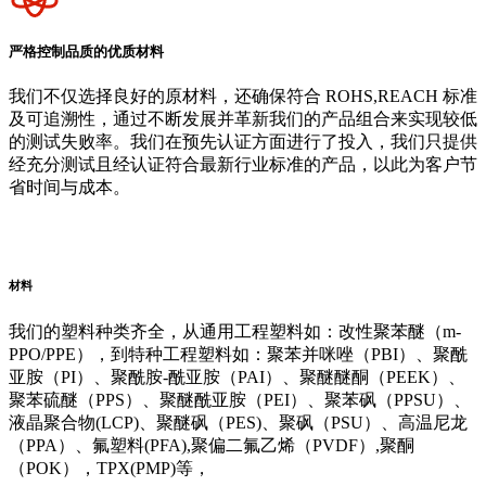
严格控制品质的优质材料
我们不仅选择良好的原材料，还确保符合 ROHS,REACH 标准
及可追溯性，通过不断发展并革新我们的产品组合来实现较低
的测试失败率。我们在预先认证方面进行了投入，我们只提供
经充分测试且经认证符合最新行业标准的产品，以此为客户节
省时间与成本。
阿里云企业邮箱
普威（Polywel)
朗能复材
友情链接
材料
我们的塑料种类齐全，从通用工程塑料如：改性聚苯醚（m-
PPO/PPE），到特种工程塑料如：聚苯并咪唑（PBI）、聚酰
亚胺（PI）、聚酰胺-酰亚胺（PAI）、聚醚醚酮（PEEK）、
聚苯硫醚（PPS）、聚醚酰亚胺（PEI）、聚苯砜（PPSU）、
液晶聚合物(LCP)、聚醚砜（PES)、聚砜（PSU）、高温尼龙
（PPA）、氟塑料(PFA),聚偏二氟乙烯（PVDF）,聚酮
（POK），TPX(PMP)等，