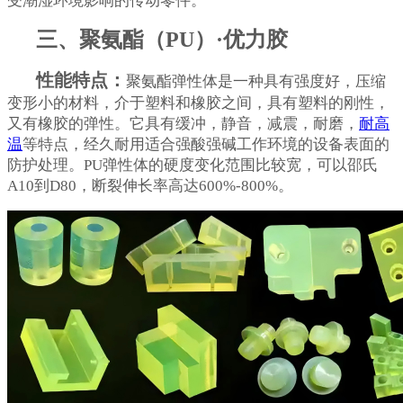
受潮湿环境影响的传动零件。
三、聚氨酯（PU）·优力胶
性能特点：
聚氨酯弹性体是一种具有强度好，压缩
变形小的材料，介于塑料和橡胶之间，具有塑料的刚性，
又有橡胶的弹性。它具有缓冲，静音，减震，耐磨，
耐高
温
等特点，经久耐用适合强酸强碱工作环境的设备表面的
防护处理。PU弹性体的硬度变化范围比较宽，可以邵氏
A10到D80，断裂伸长率高达600%-800%。