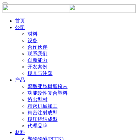
首页
公司
材料
设备
合作伙伴
联系我们
创新能力
开发案例
模具与注塑
产品
聚酰亚胺树脂粉末
功能改性复合塑料
挤出型材
精密机械加工
精密注射成型
模压烧结成型
代理品牌
材料
聚醚醚酮(PEEK)