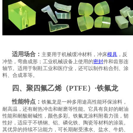
适用场合：
主要用于机械缓冲材料，冲床
模具
，反
冲垫，弯曲成形；工业机械设备上使用的
密封
件和齿形连
轴节。适用于制鞋工业和医疗业，还可以制作粘合剂、涂
料、合成革等。
四、聚四氟乙烯（PTFE）·铁氟龙
性能特点：
铁氟龙是一种多用途高性能环保涂料，
耐高温，还有耐热冲击和耐磨等性能。它具有良好的耐油
性能和耐酸耐碱性，颜色多彩。铁氟龙涂料附着力强，韧
性好，适应于不锈钢、铝、磷化铁、陶瓷等材料的涂装。
其优异的持续不沾能力，可长期耐受沸水、盐水、牛奶、