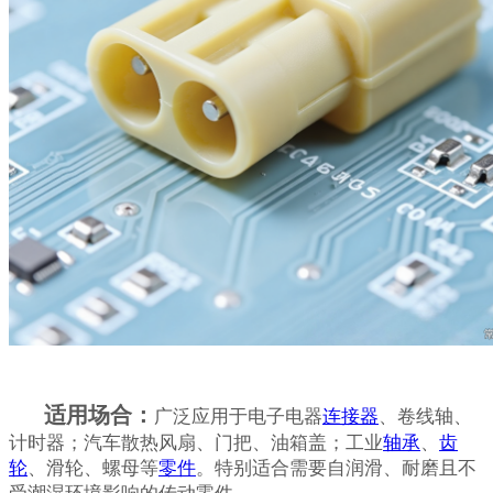
适用场合：
广泛应用于电子电器
连接器
、卷线轴、
计时器；汽车散热风扇、门把、油箱盖；工业
轴承
、
齿
轮
、滑轮、螺母等
零件
。特别适合需要自润滑、耐磨且不