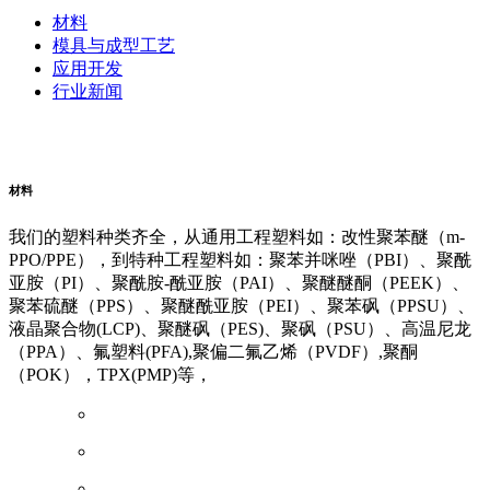
材料
模具与成型工艺
应用开发
行业新闻
阿里云企业邮箱
普威（Polywel)
朗能复材
友情链接
材料
我们的塑料种类齐全，从通用工程塑料如：改性聚苯醚（m-
PPO/PPE），到特种工程塑料如：聚苯并咪唑（PBI）、聚酰
亚胺（PI）、聚酰胺-酰亚胺（PAI）、聚醚醚酮（PEEK）、
聚苯硫醚（PPS）、聚醚酰亚胺（PEI）、聚苯砜（PPSU）、
液晶聚合物(LCP)、聚醚砜（PES)、聚砜（PSU）、高温尼龙
（PPA）、氟塑料(PFA),聚偏二氟乙烯（PVDF）,聚酮
（POK），TPX(PMP)等，