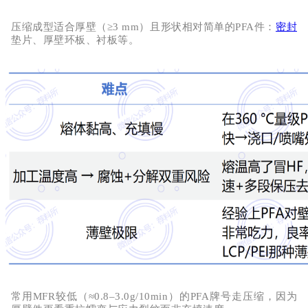
压缩成型适合
厚壁（
≥3 mm）且形状相对简单
的
PFA件：
密封
垫片、厚壁环板、衬板等。
常用
MFR较低（≈0.8–3.0g/10min）
的PFA牌号走压缩，因为