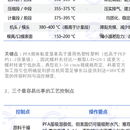
关键点
：
PFA熔体黏度显著高于通用热塑性塑料（也
高于
FEP
约1–2倍量级
），因此螺杆长径比一般取
L/D≈20:1 或更大
，
螺杆转速
宁低勿高
，典型在
3–50 r/min
视规格而定。科慕官方
加工指引也明确提到挤出机筒需足够长以提供到达≈
380
℃
所
需的停留时间与温控梯度。
2、三个最容易出事的工艺控制点