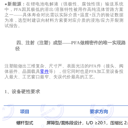
●
新能源
：
在锂电池电解液（强极性、腐蚀性强）输送系统
中，
PFA因其极低的溶出/溶胀特性被用作高纯流体管路方案
之一——具体寿命对比需以
实际介质
+温度+压力
的验证数据
为准，选型时建议向材料方索要对应介质的浸泡
/应力开裂测
试报告。
四、注射（注塑）成型——PFA做精密件的唯一实现路
径
注塑能做出
三维复杂、尺寸严、表面光洁
的
PFA件（接头、阀
体嵌件、晶圆载具
零件
等），但它同时也是PFA加工里
设备投
入最大、工艺窗口最窄、失误代价最高
的工艺。
1、设备硬性要求