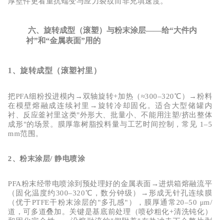
厚壁件更看重抗蠕变与应力裂纹而非充填速度。
六、旋转成型（滚塑）与粉末涂层——给“大件内
衬”和“金属表面”用的
1、旋转成型（滚塑衬里）
把
PFA细粉投进模内→双轴旋转+加热（≈300–320
℃
）
→粉料
在模壁熔融成连续衬里→旋转冷却固化。适合
大型储罐内
衬、反应釜衬里
这类
"外形大、批量小、不能用注塑/挤出整体
成形"的场景。膜厚靠树脂投料量与工艺时间控制，常见
1–5
mm范围。
2、粉末涂层
/ 静电喷涂
PFA粉末经带电喷涂到预处理好的金属表面→进烘箱熔融流平
（固化温度约
300–320
℃
，数分钟级）
→形成
无针孔连续膜
（优于
PTFE干粉末涂层的"多孔感"），膜厚通常20–50 μm/
道
，可多道叠加。关键是基底前处理（喷砂粗化
+清洗钝化）