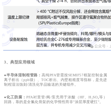
3、典型应用领域
●
半导体湿制程管路
：
高纯
PFA管需按SEMIF57
框架控制金属
离子析出（ppb级）、TOC析出、内壁粗糙度等指标，是先进
制程湿法蚀刻/清洗化学品输送的关键组件。
●
化工防腐
：
PFA衬里管/阀/泵壳用于浓酸（HF、H₂SO₄等）
回路，靠的是全氟化骨架的化学惰性而非"涂层厚度硬扛"。