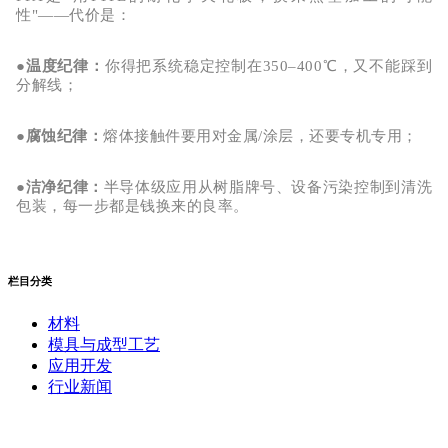
性
"——代价是：
●
温度纪律
：
你得把系统稳定控制在
350–400
℃
，又不能踩到
分解线；
●
腐蚀纪律
：
熔体接触件要用对金属
/涂层，还要专机专用；
●
洁净纪律
：
半导体级应用从树脂牌号、设备污染控制到清洗
包装，每一步都是钱换来的良率。
栏目分类
材料
模具与成型工艺
应用开发
行业新闻
阿里云企业邮箱
普威（Polywel)
朗能复材