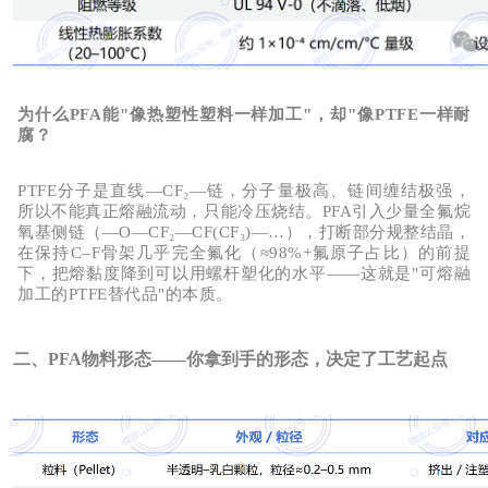
为什么
PFA能"像热塑性塑料一样加工"，却"像PTFE一样耐
腐？
PTFE分子是直线—CF₂—链，分子量极高、链间缠结极强，
所以
不能真正熔融流动
，只能冷压烧结。
PFA引入少量全氟烷
氧基侧链（—O—CF₂—CF(CF₃)—…），打断部分规整结晶，
在保持
C–F骨架几乎完全氟化（≈98%+氟原子占比）的前提
下
，把熔黏度降到可以用螺杆塑化的水平
——这就是"
可熔融
加工的
PTFE替代品
"的本质。
二、PFA物料形态——你拿到手的形态，决定了工艺起点