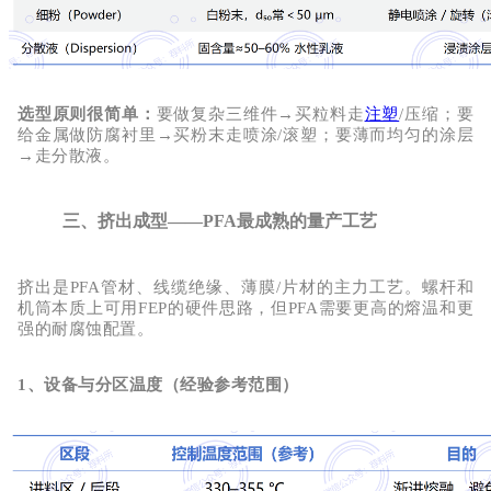
选型原则很简单：
要做复杂三维件
→买粒料走
注塑
/压缩；要
给金属做防腐衬里→买粉末走喷涂/滚塑；要薄而均匀的涂层
→走分散液。
三、挤出成型——PFA最成熟的量产工艺
挤出是
PFA
管材、线缆绝缘、薄膜
/片材
的主力工艺。螺杆和
机筒本质上可用
FEP的硬件思路，但PFA需要
更高的熔温和更
强的耐腐蚀配置
。
1、设备与分区温度（经验参考范围）