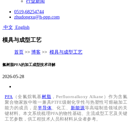
行业新闻
0519-68254744
zhudongxu@h-ppp.com
中文
English
模具与成型工艺
首页
>>
博客
>>
模具与成型工艺
氟树脂PFA的加工成型技术详解
2026-05-28
PFA
（全氟烷氧基
树脂
，Perfluoroalkoxy Alkane）作为含氟
聚合物家族中唯一兼具
PTFE级耐化学性
与
热塑性可熔融加工
能力
的成员，是
半导体
、化工、
新能源
等高端制造领域的关
键材料。本文系统梳理
PFA的物性基础、主流成型工艺及关键
工艺参数，供工程技术人员和材料从业者参考。