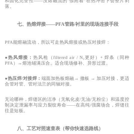
和
固化完全性
——没熔融流的"假附着"在热冲击下会整片剥
落。
七、热熔焊接——PFA管路/衬里的现场连接手段
PFA能熔融流动，所以可走
热风熔接
或
热压对接焊
：
●
热风熔接
：
热风枪（
filtered air / N₂更好）+ 焊条（同种
PFA）→熔池铺满压合。适合现场修补、异形过渡。
●
热压焊
/对接焊
：
端面加热板熔融
→ 撤板 → 加压对接，更适
合管对管、管对法兰的同轴对接。
无论哪种，焊缝区的
洁净（无氧化皮
/无油/无粉尘）
和
温度控
制
决定泄漏率与应力裂纹寿命
——在高纯/强腐场合，焊缝往
往是短板。
八、工艺对照速查表（帮你快速选路线）