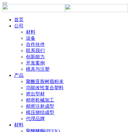
首页
公司
材料
设备
合作伙伴
联系我们
创新能力
开发案例
模具与注塑
产品
聚酰亚胺树脂粉末
功能改性复合塑料
挤出型材
精密机械加工
精密注射成型
模压烧结成型
代理品牌
材料
聚醚醚酮(PEEK)