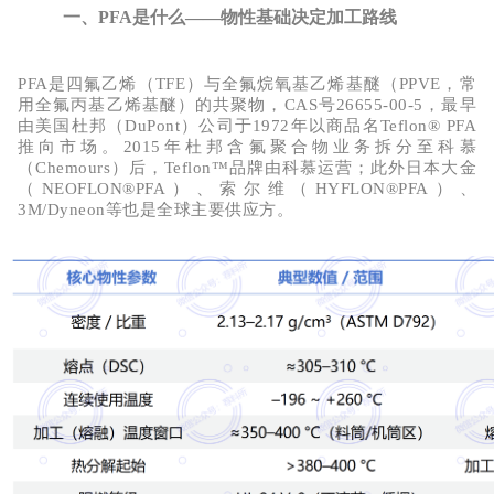
一、PFA是什么——物性基础决定加工路线
PFA是
四氟乙烯（
TFE）与全氟烷氧基乙烯基醚（PPVE，常
用全氟丙基乙烯基醚）的共聚物
，
CAS号
26655-00-5
，最早
由
美国杜邦（
DuPont）公司于1972年
以商品名
Teflon® PFA
推向市场。2015年杜邦含氟聚合物业务拆分至
科慕
（
Chemours）
后，
Teflon™品牌由科慕运营；此外日本大金
（NEOFLON®PFA）、索尔维（HYFLON®PFA）、
3M/Dyneon等也是全球主要供应方。