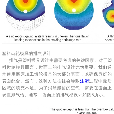
塑料齿轮模具的排气设计
排气是塑料模具设计中需要考虑的关键因素。对于塑
料齿轮模具而言，齿面上的排气设计尤为重要。我们通
常使用磨床加工齿轮模具的大部分表面，以确保良好的
表面配合。然而，这种方法往往会导致
注塑
过程中最后
区域的填充不足。为了消除滞留的空气，需要在齿面上
设置排气槽。通常，齿面上的排气槽设计如图5所示。