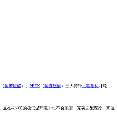
S
（
聚苯硫醚
）、
PEEK
（
聚醚醚酮
）三大特种
工程塑料
叶轮，
，且在-269℃的极低温环境中也不会脆裂，完美适配深冷、高温