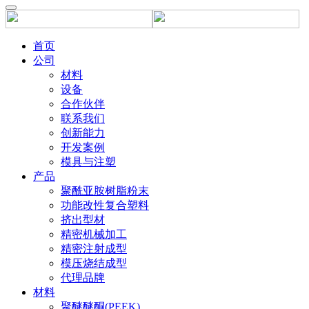
首页
公司
材料
设备
合作伙伴
联系我们
创新能力
开发案例
模具与注塑
产品
聚酰亚胺树脂粉末
功能改性复合塑料
挤出型材
精密机械加工
精密注射成型
模压烧结成型
代理品牌
材料
聚醚醚酮(PEEK)