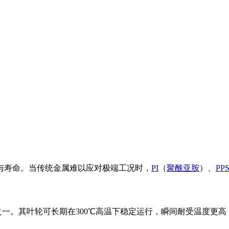
与寿命。当传统金属难以应对极端工况时，
PI
（
聚酰亚胺
）、
PP
之一。其叶轮可长期在300℃高温下稳定运行，瞬间耐受温度更高