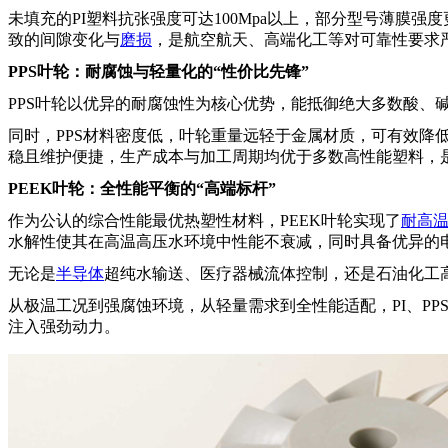
未填充的
PI塑料抗张强度可达100Mpa以上，部分型号薄膜
致的间隙变化与
磨损
，是航空航天、高端化工等对可靠性要求
PPS叶轮：耐腐蚀与轻量化的“性价比先锋”
PPS叶轮以优异的耐腐蚀性为核心优势，能抵御绝大多数酸、
同时，
PPS材料密度低，叶轮重量远轻于金属材质，可有效降
稳且维护便捷，生产成本与加工周期均优于多数高性能塑料，
PEEK叶轮：全性能平衡的“高端标杆”
作为公认的综合性能最优热塑性材料，
PEEK叶轮实现了
耐高
水解性使其在高温高压水环境中性能不衰减，同时具备优异的
无论是
半导体
超纯水输送、医疗器械流体控制，还是石油化工
从极温工况到强腐蚀环境，从轻量需求到全性能适配，
PI、
注入强劲动力。