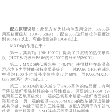
配方原理说明：
此配方专为结构件应用设计。PA66选
用高粘度级别（3.0~3.5dl/g），配合30%玻纤使拉伸强度达
到180MPa以上、弯曲模量达到10GPa以上。
MXD6的作用在于：
第一，其高Tg（90~100°C）提高了共混物的热变形温
度（HDT从纯玻纤PA66的约250°C提升至约260°C）；
第二，MXD6的低吸水率（<0.4%）使得材料在高温高
湿环境下力学性能保持率显著提升——纯PA66-GF30在沸水
中浸泡1000小时后强度保持率仅约60%，而PA66/MXD6-
GF30体系可达75%以上；
第三，MXD6的加入减少了PA66基体的结晶度，有利
于降低玻纤增强材料的各向异性翘曲。偶联剂KH-550（γ-
氨丙基三乙氧基硅烷）一端的乙氧基水解后与玻纤表面的硅
羟基缩合，另一端的氨基与PA66/MXD6的酰胺键形成氢键
或共价键，构建了强固的三维界面。该配方适用于汽车进气
歧管、发动机罩盖、SMT连接器等高温结构部件。