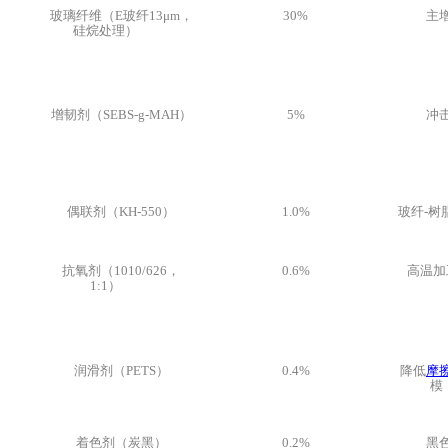
玻璃纤维（E玻纤13μm，
30%
主
硅烷处理）
增韧剂（SEBS-g-MAH）
5%
冲
偶联剂（KH-550）
1.0%
玻纤-树
抗氧剂（1010/626，
0.6%
高温加
1:1）
润滑剂（PETS）
0.4%
降低
摩
模
着色剂（炭黑）
0.2%
黑