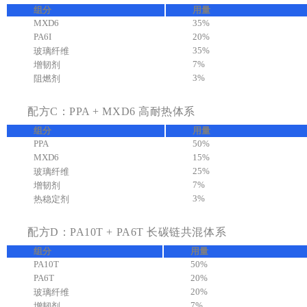
组分
用量
MXD6
35%
PA6I
20%
35%
玻璃纤维
7%
增韧剂
3%
阻燃剂
配方C：PPA + MXD6 高耐热体系
组分
用量
PPA
50%
MXD6
15%
25%
玻璃纤维
7%
增韧剂
3%
热稳定剂
配方D：PA10T + PA6T 长碳链共混体系
组分
用量
PA10T
50%
PA6T
20%
20%
玻璃纤维
7%
增韧剂