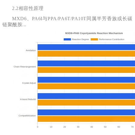
2.2
相容性原理
MXD6、PA6I与PPA/PA6T/PA10T同属半芳香族或长碳
链聚酰胺...