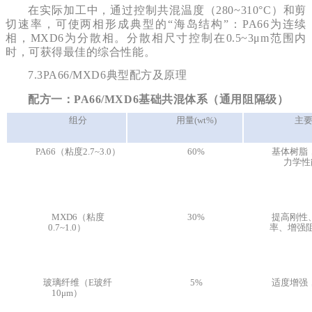
在实际加工中，通过控制共混温度（280~310°C）和剪
切速率，可使两相形成典型的“海岛结构”：PA66为连续
相，MXD6为分散相。分散相尺寸控制在0.5~3μm范围内
时，可获得最佳的综合性能。
7.3PA66/MXD6典型配方及原理
配方一：PA66/MXD6基础共混体系（通用阻隔级）
组分
用量(wt%)
主
PA66（粘度2.7~3.0）
60%
基体树脂
力学性
MXD6（粘度
30%
提高刚性
0.7~1.0）
率、增强
玻璃纤维（E玻纤
5%
适度增强
10μm）