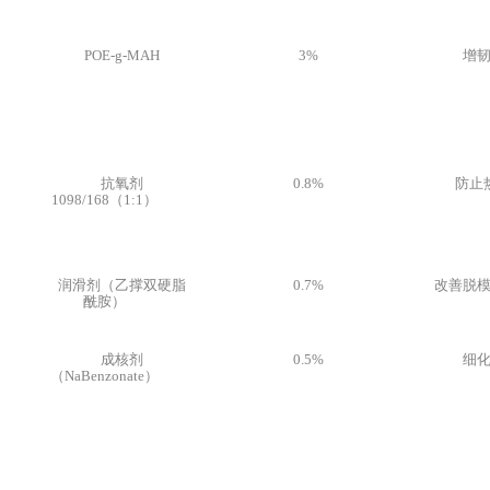
POE-g-MAH
3%
增
抗氧剂
0.8%
防止
1098/168（1:1）
润滑剂（乙撑双硬脂
0.7%
改善脱
酰胺）
成核剂
0.5%
细
（NaBenzonate）