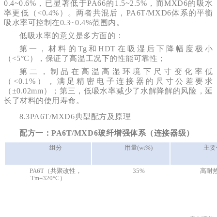
0.4~0.6%，已显著低于PA66的1.5~2.5%，而MXD6的吸水
率更低（<0.4%）。两者共混后，PA6T/MXD6体系的平衡
吸水率可控制在0.3~0.4%范围内。
低吸水率的意义是多方面的：
第一，材料的Tg和HDT在吸湿后下降幅度极小
（<5°C），保证了高温工况下的性能可靠性；
第二，制品在高温高湿环境下尺寸变化率低
（<0.1%），满足精密电子连接器的尺寸公差要求
（±0.02mm）；第三，低吸水率减少了水解降解的风险，延
长了材料的使用寿命。
8.3PA6T/MXD6典型配方及原理
配方一：PA6T/MXD6玻纤增强体系（连接器级）
组分
用量(wt%)
主要
PA6T（共聚改性，
35%
高耐
Tm=320°C）