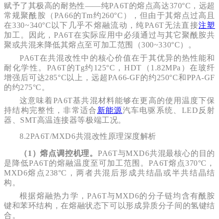
赋予了其极高的耐热性——纯PA6T的熔点高达370°C，远超
常规聚酰胺（PA66的Tm约260°C），但由于其熔点过高且
在330~340°C以下几乎不熔融流动，纯PA6T无法直接
注塑
加工。因此，PA6T在实际应用中必须通过与其它聚酰胺共
聚或共混来降低其熔点至可加工范围（300~330°C）。
PA6T在共混改性中的核心价值在于其优异的热性能和
耐化学性。PA6T的Tg约125°C，HDT（1.82MPa）在玻纤
增强后可达285°C以上，远超PA66-GF的约250°C和PPA-GF
的约275°C。
这意味着PA6T基共混材料能够在更高的使用温度下保
持结构完整性，非常适合
新能源
汽车电驱系统、LED反射
器、SMT高温连接器等极端工况。
8.2PA6T/MXD6共混改性原理深度解析
（1）熔点调控机理。
PA6T与MXD6共混最核心的目的
是降低PA6T的熔融温度至可加工范围。PA6T熔点370°C，
MXD6熔点238°C，两者共混后形成共结晶或半共结晶结
构。
根据熔融热力学，PA6T与MXD6的分子链均含有酰胺
键和苯环结构，在熔融状态下可以形成异质分子间的氢键结
合。