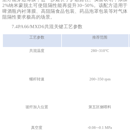
2%纳米蒙脱土可使阻隔性能再提升30~50%。该配方适用于
啤酒瓶内衬薄膜、高阻隔食品包装、药品泡罩包装等对气体
阻隔性要求极高的场景。
7.4PA66/MXD6共混关键工艺参数
工艺参数
推荐范围
共混温度
280~310°C
螺杆转速
200~350 rpm
玻纤加入位置
第五区侧喂料
真空度
-0.08~-0.1 MPa