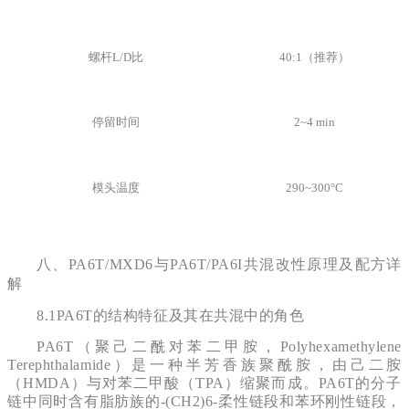
螺杆L/D比
40:1（推荐）
停留时间
2~4 min
模头温度
290~300°C
八、
PA6T/MXD6与PA6T/PA6I共混改性原理及配方详
解
8.1PA6T的结构特征及其在共混中的角色
PA6T（聚己二酰对苯二甲胺，Polyhexamethylene
Terephthalamide）是一种半芳香族聚酰胺，由己二胺
（HMDA）与对苯二甲酸（TPA）缩聚而成。PA6T的分子
链中同时含有脂肪族的-(CH2)6-柔性链段和苯环刚性链段，