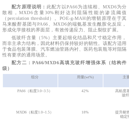
配方原理说明：
此配方以PA66为连续相、MXD6为分
散相，MXD6含量30%刚好达到阻隔性能的渗流阈值
（percolation threshold）。POE-g-MAH的增韧原理在于其
马来酸酐基团与PA66、MXD6的端氨基发生酰胺化反应，
形成化学接枝的界面层，有效传递应力、阻止裂纹扩展。
低玻纤含量（5%）主要起细化结晶和尺寸稳定作用，
而非主承力结构，因此材料仍保持较好的韧性。该配方适用
于食品包装薄膜、汽车燃油管路内衬、医药包装瓶等对阻隔
性有要求的通用场景。
配方二：PA66/MXD6高填充玻纤增强体系（结构件
级）
组分
用量(wt%)
主
PA66（粘度3.0~3.5）
42%
高粘度
玻
MXD6（粘度1.0~1.5）
18%
提升耐
稳定