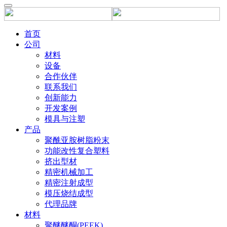
首页
公司
材料
设备
合作伙伴
联系我们
创新能力
开发案例
模具与注塑
产品
聚酰亚胺树脂粉末
功能改性复合塑料
挤出型材
精密机械加工
精密注射成型
模压烧结成型
代理品牌
材料
聚醚醚酮(PEEK)