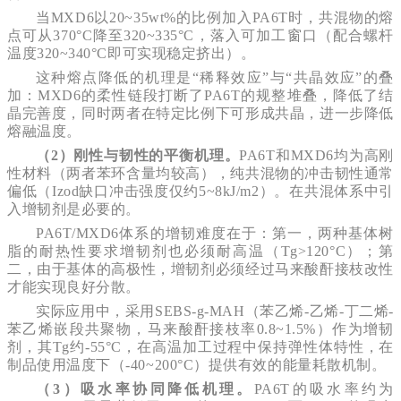
当MXD6以20~35wt%的比例加入PA6T时，共混物的熔
点可从370°C降至320~335°C，落入可加工窗口（配合螺杆
温度320~340°C即可实现稳定挤出）。
这种熔点降低的机理是“稀释效应”与“共晶效应”的叠
加：MXD6的柔性链段打断了PA6T的规整堆叠，降低了结
晶完善度，同时两者在特定比例下可形成共晶，进一步降低
熔融温度。
（2）刚性与韧性的平衡机理。
PA6T和MXD6均为高刚
性材料（两者苯环含量均较高），纯共混物的冲击韧性通常
偏低（Izod缺口冲击强度仅约5~8kJ/m2）。在共混体系中引
入增韧剂是必要的。
PA6T/MXD6体系的增韧难度在于：第一，两种基体树
脂的耐热性要求增韧剂也必须耐高温（Tg>120°C）；第
二，由于基体的高极性，增韧剂必须经过马来酸酐接枝改性
才能实现良好分散。
实际应用中，采用SEBS-g-MAH（苯乙烯-乙烯-丁二烯-
苯乙烯嵌段共聚物，马来酸酐接枝率0.8~1.5%）作为增韧
剂，其Tg约-55°C，在高温加工过程中保持弹性体特性，在
制品使用温度下（-40~200°C）提供有效的能量耗散机制。
（3）吸水率协同降低机理。
PA6T的吸水率约为