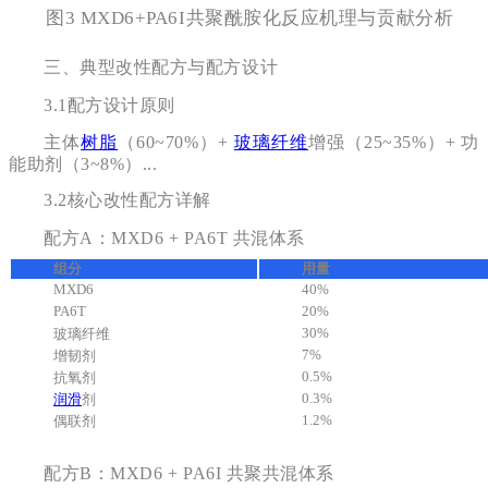
图3 MXD6+PA6I共聚酰胺化反应机理与贡献分析
三、典型改性配方与配方设计
3.1
配方设计原则
主体
树脂
（60~70%）+
玻璃纤维
增强（25~35%）+ 功
能助剂（3~8%）...
3.2
核心改性配方详解
配方A：MXD6 + PA6T 共混体系
组分
用量
MXD6
40%
PA6T
20%
30%
玻璃纤维
7%
增韧剂
0.5%
抗氧剂
0.3%
润滑
剂
1.2%
偶联剂
配方B：MXD6 + PA6I 共聚共混体系