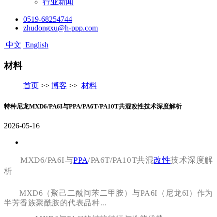
行业新闻
0519-68254744
zhudongxu@h-ppp.com
中文
English
材料
首页
>>
博客
>>
材料
特种尼龙MXD6/PA6I与PPA/PA6T/PA10T共混改性技术深度解析
2026-05-16
MXD6/PA6I与
PPA
/PA6T/PA10T共混
改性
技术深度解
析
MXD6（聚己二酰间苯二甲胺）与PA6I（尼龙6I）作为
半芳香族聚酰胺的代表品种...