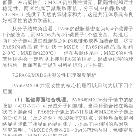
低廉、冲击韧性佳；MXD6贡献刚性骨架、阻隔性能和尺寸
稳定性。两者均属于聚酰胺家族，分子链中的酰胺键（-
CO-NH-）提供了天然的氢键亲和力，这是共混体系具有良
好相容性的热力学基础。
从分子结构角度看，PA66的酰胺基密度为每4个碳原子
1个酰胺基，而MXD6为每8个碳原子1个酰胺基。共混后，
两种分子链可通过酰胺基之间的氢键形成界面结合层。尽管
PA66的结晶速率远快于MXD6（PA66的结晶温度约
240°C，MXD6约230°C），但在共混体系中，MXD6的刚性
苯环结构会一定程度上抑制PA66的结晶，形成更细密的球
晶结构，反而有助于提升材料的综合力学性能。
7.2PA66/MXD6共混改性机理深度解析
PA66/MXD6共混改性的核心机理可以归纳为以下四个
层面：
（1）氢键界面结合机理。
PA66与MXD6分子链中的酰
胺键（-CO-NH-）可形成分子间氢键。当两种聚合物在熔融
状态下混合时，PA66分子链上的-NH基团与MXD6分子链上
的C=O基团（反之亦然）形成物理交联点，这种界面氢键网
络显著降低了相界面的界面张力，提高了两相间的粘附功。
研究表明，当MXD6含量在20~40wt%范围内时，氢键密度