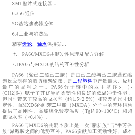
SMT贴片式连接器...
6.35G通信
5G基站滤波器腔体...
6.4
工业与消费品
精密
齿轮
、
轴承
保持架...
七、
PA66/MXD6共混改性原理及配方详解
7.1PA66与MXD6的结构互补性分析
PA66（聚己二酰己二胺）是由己二酸与己二胺通过缩
聚反应制得的脂肪族聚酰胺，是
工程塑料
中产量最大、应用
最广的品种之一。PA66分子链中的亚甲基序列（-
(CH2)6-）赋予了其优异的柔韧性和良好的低温冲击性能，
但同时带来了较高的吸水率（约1.5~2.5%）和较差的尺寸稳
定性。而MXD6的间苯二甲胺（MXDA）分子中的苯环结构
提供了高刚性、高玻璃化转变温度（Tg约90~100°C）和超
低吸水率（<0.4%）。
PA66与MXD6的共混本质上是一次“脂肪族”与“半芳香
族”聚酰胺之间的优势互补。PA66贡献加工流动性好、成本