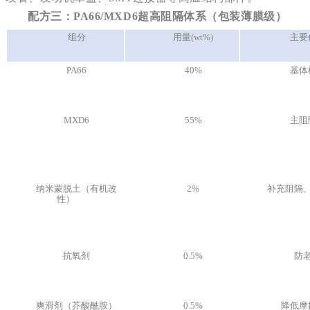
配方三：PA66/MXD6超高阻隔体系（包装薄膜级）
组分
用量(wt%)
主要
PA66
40%
基体
MXD6
55%
主阻
纳米蒙脱土（有机改
2%
补充阻隔
性）
抗氧剂
0.5%
防
爽滑剂（芥酸酰胺）
0.5%
降低摩