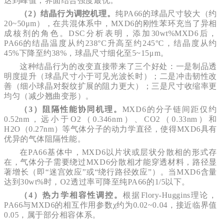
达到峰值，界面结合强度最优。
（2）结晶行为调控机理。
纯PA66的球晶尺寸较大（约
20~50μm），在共混体系中，MXD6的刚性苯环充当了异相
成核剂的角色。DSC分析表明，添加30wt%MXD6后，
PA66的结晶温度从约238°C升高至约245°C，结晶度从约
45%下降至约38%，球晶尺寸细化至5~15μm。
这种结晶行为的改变直接带来了三个好处：一是制品透
明度提升（球晶尺寸小于可见光波长时）；二是冲击韧性改
善（细小球晶对裂纹扩展的阻力更大）；三是尺寸收缩率更
均匀（减少翘曲变形）。
（3）阻隔性能协同机理。
MXD6的分子链间距仅约
0.52nm，远小于O2（0.346nm）、CO2（0.33nm）和
H2O（0.27nm）等气体分子的动力学直径，使得MXD6具有
优异的气体阻隔性能。
在PA66基体中，MXD6以片状或层状分散相的形式存
在，气体分子需要绕过MXD6分散相才能穿透材料，路径显
著增长（即“迷宫效应”或“绕行路径效应”）。当MXD6含量
达到30wt%时，O2透过率可降至纯PA66的1/5以下。
（4）热力学相容性调控。
根据Flory-Huggins理论，
PA66与MXD6的相互作用参数χ约为0.02~0.04，接近临界值
0.05，属于部分相容体系。