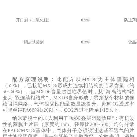
开口剂（二氧化硅）
0.5%
防止薄
铜盐杀菌剂
0.3%
食品
配方原理说明：
此配方以MXD6为主体阻隔相
（55%），已接近MXD6形成共连续相结构的临界含量（约
50~60%）。当MXD6含量超过临界值时，从“海岛结构”转
变为“双连续相结构”，MXD6自身形成了贯穿整个材料的连
续阻隔网络，气体阻隔性能呈数量级提升。此时O2透过率
可降至纯PA66的1/20以下，CO2透过率降至1/15以下。
纳米蒙脱土的加入利用了“纳米叠层阻隔效应”：有机改
性的蒙脱土片层（厚度约1nm、径厚比200~500）均匀分散
在PA66/MXD6基体中，气体分子必须绕过这些不透气的片
层才能穿透薄膜，进一步延长了扩散路径。实验表明，添加