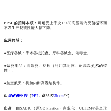
PPSU的招牌本领
：
可耐受上千次
134℃高压蒸汽灭菌循环而
不发生开裂或性能大幅下降。
应用领域
：
●
医疗器械
：手术器械托盘、牙科器械盒、消毒盒。
●
母婴用品
：高端婴儿奶瓶（利用其耐摔、耐高温煮沸的特
性）。
●
航空航天
：机舱内耐高温结构件。
6.
聚醚酰亚胺
（
PEI
，商品名
Ultem
™）
出身
：
由
SABIC（原GE Plastics）商业化，ULTEM®是全球