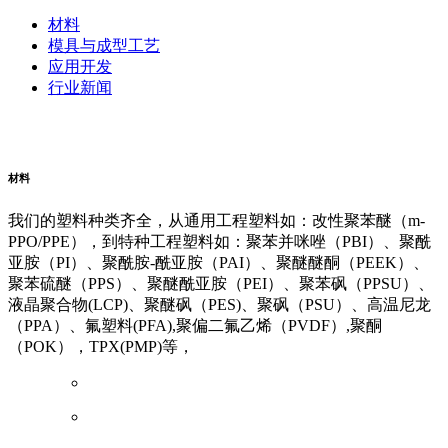
材料
模具与成型工艺
应用开发
行业新闻
阿里云企业邮箱
普威（Polywel)
朗能复材
友情链接
材料
我们的塑料种类齐全，从通用工程塑料如：改性聚苯醚（m-
PPO/PPE），到特种工程塑料如：聚苯并咪唑（PBI）、聚酰
亚胺（PI）、聚酰胺-酰亚胺（PAI）、聚醚醚酮（PEEK）、
聚苯硫醚（PPS）、聚醚酰亚胺（PEI）、聚苯砜（PPSU）、
液晶聚合物(LCP)、聚醚砜（PES)、聚砜（PSU）、高温尼龙
（PPA）、氟塑料(PFA),聚偏二氟乙烯（PVDF）,聚酮
（POK），TPX(PMP)等，