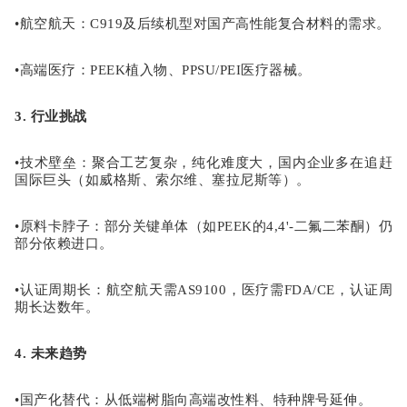
•
航空航天
：
C919及后续机型对国产高性能复合材料的需求。
•
高端医疗
：
PEEK植入物、PPSU/PEI医疗器械。
3. 行业挑战
•
技术壁垒
：聚合工艺复杂，纯化难度大，国内企业多在追赶
国际巨头（如威格斯、索尔维、塞拉尼斯等）。
•
原料卡脖子
：部分关键单体（如
PEEK的4,4'-二氟二苯酮）仍
部分依赖进口。
•
认证周期长
：航空航天需
AS9100，医疗需FDA/CE，认证周
期长达数年。
4. 未来趋势
•
国产化替代
：从低端树脂向高端改性料、特种牌号延伸。