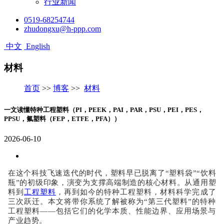
行业新闻
0519-68254744
zhudongxu@h-ppp.com
中文
English
材料
首页
>>
博客
>>
材料
一文读懂特种工程塑料（PI，PEEK，PAI，PAR，PSU，PEI，PES，
PPSU，氟塑料（FEP，ETFE，PFA））
2026-06-10
在这个科技飞速迭代的时代，塑料早已脱离了
“塑料袋”“饮料
瓶”的初级印象，演变为支撑高端制造的核心材料。从通用塑
料到
工程塑料
，再到如今的特种工程塑料，材料科学完成了
三次跃迁。本文将带你系统了解被称为“第三代塑料”的特种
工程塑料——包括它们的化学本质、性能边界、应用场景与
产业趋势。