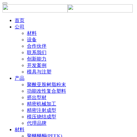
首页
公司
材料
设备
合作伙伴
联系我们
创新能力
开发案例
模具与注塑
产品
聚酰亚胺树脂粉末
功能改性复合塑料
挤出型材
精密机械加工
精密注射成型
模压烧结成型
代理品牌
材料
聚醚醚酮(PEEK)