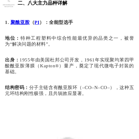
二、八大主力品种详解
1.
聚酰亚胺
（
PI
）：全能型选手
地位
：
特种工程塑料中综合性能最优异的品类之一，被誉
为
“解决问题的材料”。
出身
：
1955年由美国杜邦公司开发，1961年实现聚均苯四甲
酸酰亚胺薄膜（Kapton®）量产，奠定了现代微电子封装的
基础。
结构密码
：
分子主链含有
酰亚胺环
（
–CO–N–CO–），这种五
元环结构刚性极强，且共轭效应显著。