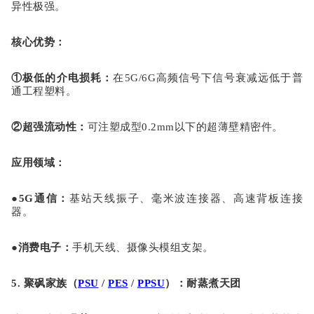
异性极强。
核心优势
：
①
极低的介电损耗
：
在
5G/6G高频信号下信号衰减远低于普
通工程塑料。
②
超强流动性
：
可注塑成型
0.2mm以下的超薄壁精密件。
应用领域
：
●
5G通信
：
基站天线振子、毫米波连接器、高速背板连接
器。
●
消费电子
：
手机天线、摄像头模组支架。
5. 聚砜家族（
PSU
/
PES
/
PPSU
）：耐蒸煮天团