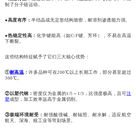
制了分子链运动。
●
高度有序
：
半结晶或无定形结构致密，耐溶剂渗透能力强。
●
热稳定性高
：
化学键能高（如
C-F键、芳环），不易在高温
下断裂。
这些结构特征赋予了它们三大核心优势：
①
耐高温
：
许多品种可在
200℃以上长期工作，部分甚至超过
300℃。
②
以塑代钢
：
密度仅为金属的
1/5～1/3，比强度极高，且可
注
塑
成型，加工效率远高于金属切削。
③
极端环境耐受
：
耐强酸强碱、耐辐照、耐水解，适应航空
航天、深海、核工业等苛刻场景。