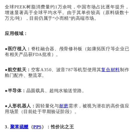
全球
PEEK树脂消费量约1万余吨，中国市场占比逐年提升，
增速显著高于全球平均水平。由于其单价较高（原料级数十
万元/吨），目前仍属于“小而精”的高端市场。
应用领域
：
●
医疗植入
：
脊柱融合器、颅骨修补板（如康拓医疗等企业已
有相关产品获
FDA批准）。
●
航空航天
：
空客
A350、波音787等机型使用其
复合材料
制作
舱门配件、整流罩。
●
半导体
：
晶圆载具、超纯水输送管路。
●
人形机器人
：
因轻量化与
耐磨
需求，被视为潜在的高价值应
用场景（目前处于早期验证阶段）。
3.
聚苯硫醚
（
PPS
）：性价比之王