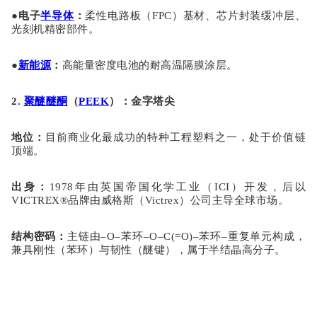
●
电子
半导体
：
柔性电路板（
FPC）基材、芯片封装缓冲层、
光刻机精密部件。
●
新能源
：
高能量密度电池的耐高温隔膜涂层。
2.
聚醚醚酮
（
PEEK
）：金字塔尖
地位
：
目前商业化最成功的特种工程塑料之一，处于价值链
顶端。
出身
：
1978年由英国帝国化学工业（ICI）开发，后以
VICTREX®品牌由威格斯（Victrex）公司主导全球市场。
结构密码
：
主链由
–O–苯环–O–C(=O)–苯环–
重复单元构成，
兼具刚性（苯环）与韧性（醚键），属于半结晶高分子。