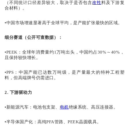
（不同统计口径差异较大，取决于是否包含
改性
料及下游复
合材料）。
•
中国市场增速显著高于全球平均，是产能扩张最快的区域。
细分赛道（公开可查数据）
：
•
PEEK
：全球年消费量约
1万吨出头，中国约占30%～40%，
且保持较快增长。
•
PPS
：中国产能已达数万吨级，是产量最大的特种工程塑
料，但高端牌号仍需进口。
2. 下游驱动力
•
新能源汽车
：电池包支架、
电机
绝缘系统、高压连接器。
•
半导体国产化
：高纯
PFA管路、PEEK晶圆载具。