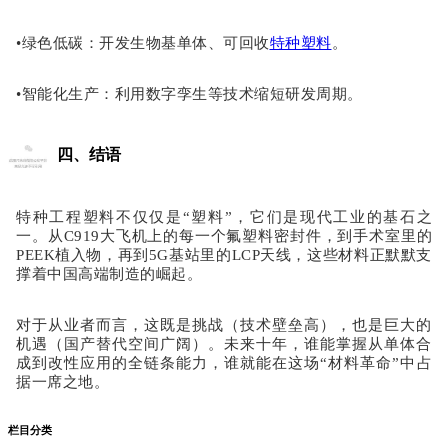
•
绿色低碳
：开发生物基单体、可回收
特种塑料
。
•
智能化生产
：利用数字孪生等技术缩短研发周期。
四、结语
特种工程塑料不仅仅是
“塑料”，它们是现代工业的基石之
一。从C919大飞机上的每一个氟塑料密封件，到手术室里的
PEEK植入物，再到5G基站里的LCP天线，这些材料正默默支
撑着中国高端制造的崛起。
对于从业者而言，这既是挑战（技术壁垒高），也是巨大的
机遇（国产替代空间广阔）。未来十年，谁能掌握从单体合
成到改性应用的全链条能力，谁就能在这场
“材料革命”中占
据一席之地。
栏目分类