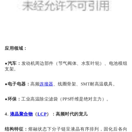
应用领域
：
●
汽车
：
发动机周边部件（节气阀体、水泵叶轮）、电池模组
支架。
●
电子电器
：
高频
连接器
、线圈骨架、
SMT耐高温载具。
●
环保
：
工业高温除尘滤袋（
PPS纤维是绝对主力）。
4.
液晶聚合物
（
LCP
）：高频时代的宠儿
结构特征
：
熔融状态下分子链呈液晶有序排列，固化后各向